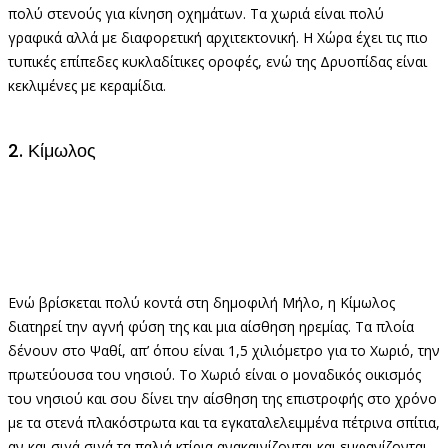
πολύ στενούς για κίνηση οχημάτων. Τα χωριά είναι πολύ
γραφικά αλλά με διαφορετική αρχιτεκτονική. Η Χώρα έχει τις πιο
τυπικές επίπεδες κυκλαδίτικες οροφές, ενώ της Δρυοπίδας είναι
κεκλιμένες με κεραμίδια.
2. Κίμωλος
Ενώ βρίσκεται πολύ κοντά στη δημοφιλή Μήλο, η Κίμωλος
διατηρεί την αγνή φύση της και μια αίσθηση ηρεμίας. Τα πλοία
δένουν στο Ψαθί, απ’ όπου είναι 1,5 χιλιόμετρο για το Χωριό, την
πρωτεύουσα του νησιού. Το Χωριό είναι ο μοναδικός οικισμός
του νησιού και σου δίνει την αίσθηση της επιστροφής στο χρόνο
με τα στενά πλακόστρωτα και τα εγκαταλελειμμένα πέτρινα σπίτια,
αν και σιγά σιγά τα παλιά κτίρια ανακαινίζονται και εμφανίζονται