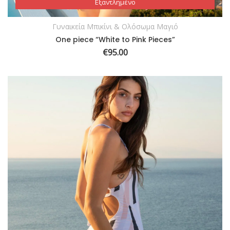
Εξαντλημένο
Εξαντλημένο
Γυναικεία Μπικίνι & Ολόσωμα Μαγιό
One piece “White to Pink Pieces”
€
95.00