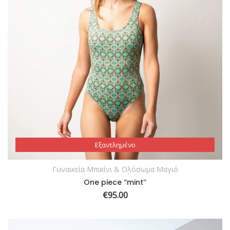
Εξαντλημένο
Εξαντλημένο
Γυναικεία Μπικίνι & Ολόσωμα Μαγιό
One piece ‘’mint’’
€
95.00