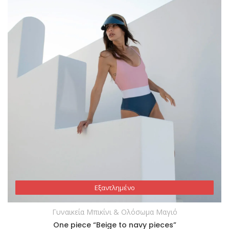
Εξαντλημένο
Εξαντλημένο
Γυναικεία Μπικίνι & Ολόσωμα Μαγιό
One piece “Beige to navy pieces”