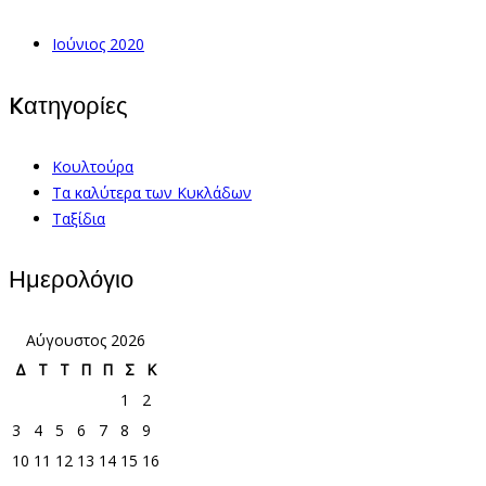
Ιούνιος 2020
Kατηγορίες
Κουλτούρα
Τα καλύτερα των Κυκλάδων
Ταξίδια
Ημερολόγιο
Αύγουστος 2026
Δ
Τ
Τ
Π
Π
Σ
Κ
1
2
3
4
5
6
7
8
9
10
11
12
13
14
15
16