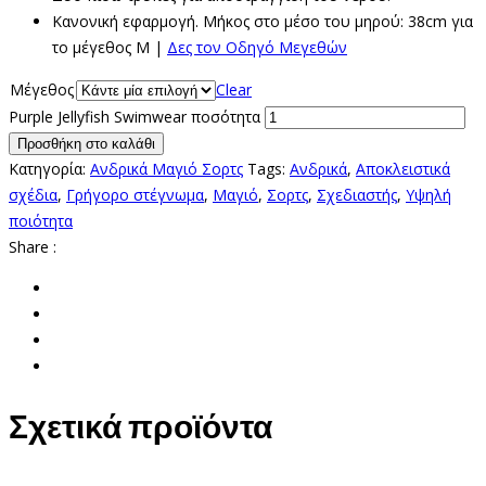
Κανονική εφαρμογή. Μήκος στο μέσο του μηρού: 38cm για
το μέγεθος M |
Δες τον Οδηγό Μεγεθών
Μέγεθος
Clear
Purple Jellyfish Swimwear ποσότητα
Προσθήκη στο καλάθι
Κατηγορία:
Ανδρικά Μαγιό Σορτς
Tags:
Ανδρικά
,
Αποκλειστικά
σχέδια
,
Γρήγορο στέγνωμα
,
Μαγιό
,
Σορτς
,
Σχεδιαστής
,
Υψηλή
ποιότητα
Share :
Σχετικά προϊόντα