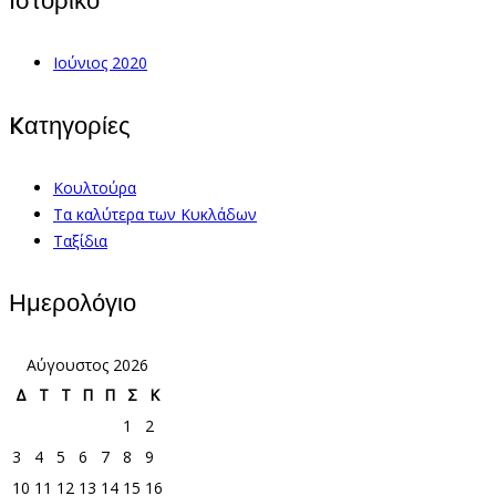
Ιστορικό
Ιούνιος 2020
Kατηγορίες
Κουλτούρα
Τα καλύτερα των Κυκλάδων
Ταξίδια
Ημερολόγιο
Αύγουστος 2026
Δ
Τ
Τ
Π
Π
Σ
Κ
1
2
3
4
5
6
7
8
9
10
11
12
13
14
15
16