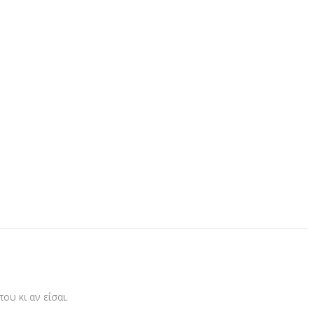
υ κι αν είσαι.