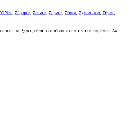
ΤΟΡΙΝΙ
,
Σέριφος
,
Σίκινος
,
Σίφνος
,
Σύρος
,
Σχοινούσα
,
Τήνος
,
πρέπει να ξέρεις είναι το πού και το πότε να το φορέσεις. Αν