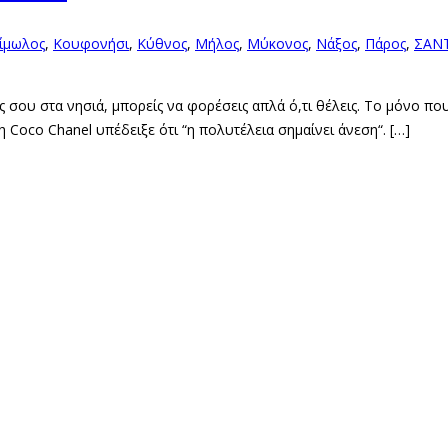
ίμωλος
,
Κουφονήσι
,
Κύθνος
,
Μήλος
,
Μύκονος
,
Νάξος
,
Πάρος
,
ΣΑΝ
 σου στα νησιά, μπορείς να φορέσεις απλά ό,τι θέλεις. Το μόνο που 
 η Coco Chanel υπέδειξε ότι “η πολυτέλεια σημαίνει άνεση“. […]