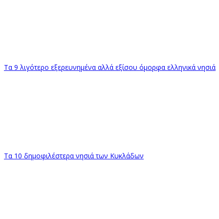
Τα 9 λιγότερο εξερευνημένα αλλά εξίσου όμορφα ελληνικά νησιά
Τα 10 δημοφιλέστερα νησιά των Κυκλάδων