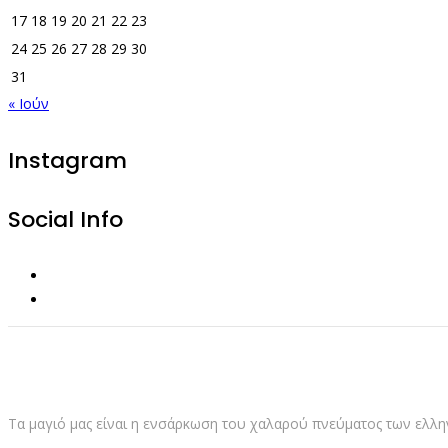
17
18
19
20
21
22
23
24
25
26
27
28
29
30
31
« Ιούν
Instagram
Social Info
Τα μαγιό μας είναι η ενσάρκωση του χαλαρού πνεύματος των ελληνι